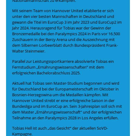
Nationalmannschaft zu erkämpfen.
Mit seinem Team von Hannover United etablierte er sich
unter den vier besten Mannschaften in Deutschland und
gewann die Titel im EuroCup 3 im Jahr 2023 und EuroCup2 im
Jahr 2024. Herausragend für Tobias war der Gewinn der
Bronzemedaille bei den Paralympics 2024 in Paris vor 16.500
Zuschauern in der Bercy Arena und die Auszeichnung mit
dem Silbernen Lorbeerblatt durch Bundespräsident Frank-
Walter Steinmeier.
Parallel zur Leistungssportkarriere absolvierte Tobias ein
Fernstudium „Ernährungswissenschaften“ mit dem
erfolgreichen Bachelorabschluss 2025.
Aktuell hat Tobias sein Master-Studium begonnen und wird
für Deutschland bei der Europameisterschaft im Oktober in
Bosnien-Herzegowina um die Medaillen kämpfen. Mit
Hannover United strebt er eine erfolgreiche Saison in der
Bundesliga und im EuroCup an. Sein 3-Jahresplan soll sich mit
dem Master „Ernährungswissenschaft“ und der erfolgreichen
Teilnahme an den Paralympics 2028 in Los Angeles erfüllen.
Tobias Hell ist auch „das Gesicht“ der aktuellen SoVD-
Kampagne.