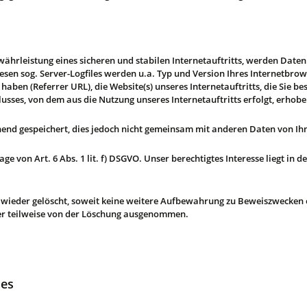
ährleistung eines sicheren und stabilen Internetauftritts, werden Daten
sen sog. Server-Logfiles werden u.a. Typ und Version Ihres Internetbrows
 haben (Referrer URL), die Website(s) unseres Internetauftritts, die Sie 
lusses, von dem aus die Nutzung unseres Internetauftritts erfolgt, erhobe
nd gespeichert, dies jedoch nicht gemeinsam mit anderen Daten von Ih
e von Art. 6 Abs. 1 lit. f) DSGVO. Unser berechtigtes Interesse liegt in d
wieder gelöscht, soweit keine weitere Aufbewahrung zu Beweiszwecken erf
der teilweise von der Löschung ausgenommen.
ies