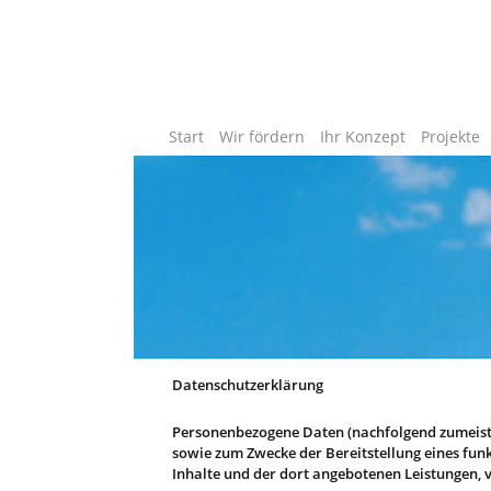
Zum
Start
Wir fördern
Ihr Konzept
Projekte
Inhalt
springen
Datenschutzerklärung
Personenbezogene Daten (nachfolgend zumeist 
sowie zum Zwecke der Bereitstellung eines funk
Inhalte und der dort angebotenen Leistungen, v