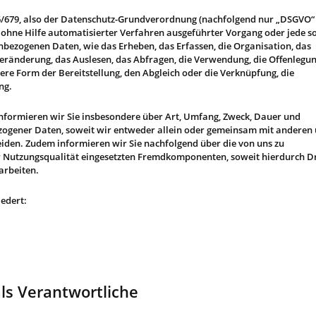
16/679, also der Datenschutz-Grundverordnung (nachfolgend nur „DSGVO“
er ohne Hilfe automatisierter Verfahren ausgeführter Vorgang oder jede s
zogenen Daten, wie das Erheben, das Erfassen, die Organisation, das
eränderung, das Auslesen, das Abfragen, die Verwendung, die Offenlegu
re Form der Bereitstellung, den Abgleich oder die Verknüpfung, die
ng.
nformieren wir Sie insbesondere über Art, Umfang, Zweck, Dauer und
ogener Daten, soweit wir entweder allein oder gemeinsam mit anderen
eiden. Zudem informieren wir Sie nachfolgend über die von uns zu
 Nutzungsqualität eingesetzten Fremdkomponenten, soweit hierdurch Dr
arbeiten.
iedert:
als Verantwortliche