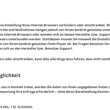
eine Einstellung Ihres Internet-Browsers verhindern oder einschränken. Eb
 Schritte und Maßnahmen hängen jedoch von Ihrem konkret genutzten Inte
es Internet-Browsers oder wenden sich an dessen Hersteller bzw. Support
owsers unterbunden werden. Stattdessen müssen Sie insoweit die Einstellu
von Ihrem konkret genutzten Flash-Player ab. Bei Fragen benutzen Sie d
 sich an den Hersteller bzw. Benutzer-Support.
dern oder einschränken, kann dies allerdings dazu führen, dass nicht sämt
glichkeit
t uns in Kontakt treten, werden die dabei von Ihnen angegebenen Daten z
wortung Ihre Anfrage erforderlich – ohne deren Bereitstellung können wi
6 Abs. 1 lit. b) DSGVO.