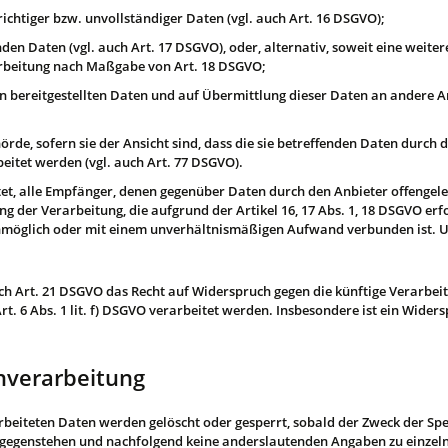
ichtiger bzw. unvollständiger Daten (vgl. auch Art. 16 DSGVO);
nden Daten (vgl. auch Art. 17 DSGVO), oder, alternativ, soweit eine weit
rarbeitung nach Maßgabe von Art. 18 DSGVO;
en bereitgestellten Daten und auf Übermittlung dieser Daten an andere An
de, sofern sie der Ansicht sind, dass die sie betreffenden Daten durch 
itet werden (vgl. auch Art. 77 DSGVO).
htet, alle Empfänger, denen gegenüber Daten durch den Anbieter offengel
 der Verarbeitung, die aufgrund der Artikel 16, 17 Abs. 1, 18 DSGVO erfol
 unmöglich oder mit einem unverhältnismäßigen Aufwand verbunden ist. U
h Art. 21 DSGVO das Recht auf Widerspruch gegen die künftige Verarbeit
. 6 Abs. 1 lit. f) DSGVO verarbeitet werden. Insbesondere ist ein Wide
enverarbeitung
arbeiteten Daten werden gelöscht oder gesperrt, sobald der Zweck der Sp
ntgegenstehen und nachfolgend keine anderslautenden Angaben zu einze